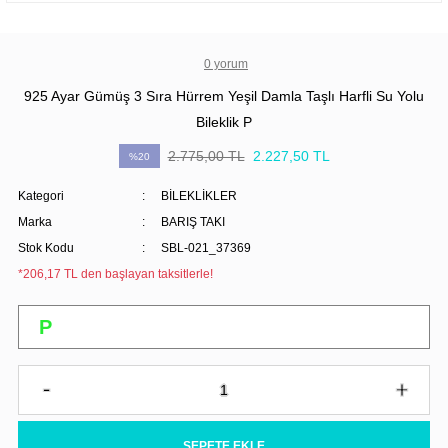
0 yorum
925 Ayar Gümüş 3 Sıra Hürrem Yeşil Damla Taşlı Harfli Su Yolu
Bileklik P
2.775,00 TL
2.227,50 TL
%20
Kategori
BİLEKLİKLER
Marka
BARIŞ TAKI
Stok Kodu
SBL-021_37369
*206,17 TL den başlayan taksitlerle!
SEPETE EKLE