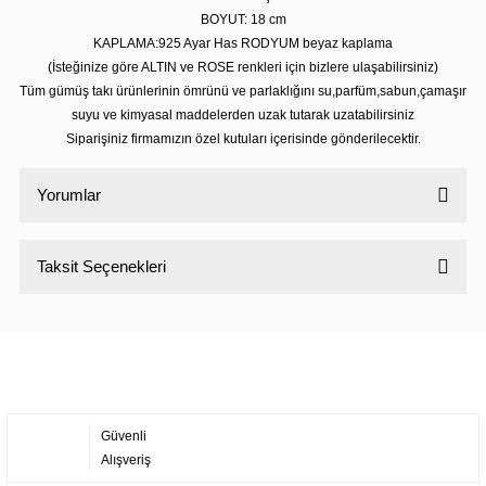
BOYUT: 18
cm
KAPLAMA:925 Ayar Has RODYUM beyaz kaplama
(İsteğinize göre ALTIN ve ROSE renkleri için bizlere ulaşabilirsiniz)
Tüm gümüş takı ürünlerinin ömrünü ve parlaklığını su,parfüm,sabun,çamaşır
suyu ve kimyasal maddelerden uzak tutarak uzatabilirsiniz
Siparişiniz firmamızın özel kutuları içerisinde gönderilecektir.
Yorumlar
Taksit Seçenekleri
Bu ürüne ilk yorumu siz yapın!
Yorum Yaz
Güvenli
Alışveriş