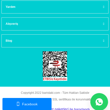
Yardım
Alışveriş
Blog
Copyright 2022 baristaki.com - Tüm Hakları Saklıdır
Kredi kartı bilgileriniz 256bit SSL sertifikası ile korunmaktadır.
Facebook
ideasoft
ile
e-