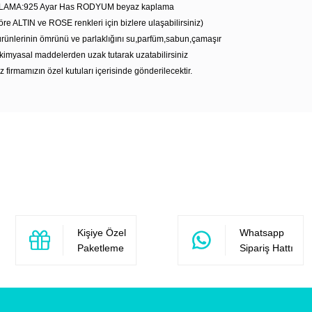
LAMA:925 Ayar Has RODYUM beyaz kaplama
öre ALTIN ve ROSE renkleri için bizlere ulaşabilirsiniz)
rünlerinin ömrünü ve parlaklığını su,parfüm,sabun,çamaşır
kimyasal maddelerden uzak tutarak uzatabilirsiniz
z firmamızın özel kutuları içerisinde gönderilecektir.
Bu ürüne ilk yorumu siz yapın!
Yorum Yaz
Kişiye Özel
Whatsapp
Paketleme
Sipariş Hattı