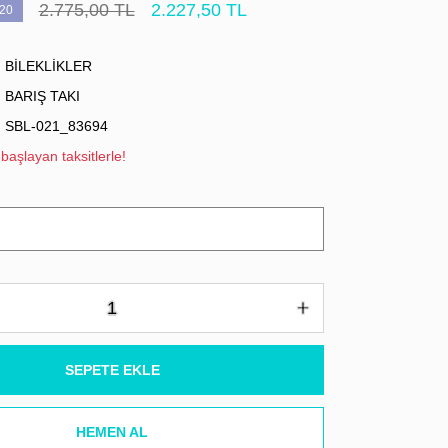
2.775,00 TL
2.227,50 TL
20
BİLEKLİKLER
BARIŞ TAKI
SBL-021_83694
başlayan taksitlerle!
SEPETE EKLE
HEMEN AL