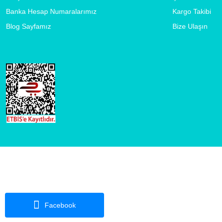
Banka Hesap Numaralarımız
Kargo Takibi
Blog Sayfamız
Bize Ulaşın
Facebook