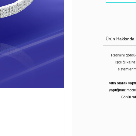
Ürün Hakkında
Resmini gördüğ
işçiliği kali
sistemleri
Altın olarak yap
yaptığımız modell
Gönül rah