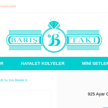
mpanyalar
ER
HAYALET KOLYELER
MİNİ SETLE
li Su Yolu Bileklik N
925 Ayar 