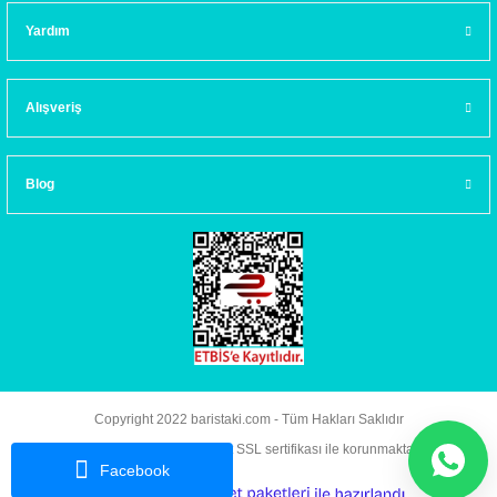
Yardım
Alışveriş
Blog
Copyright 2022 baristaki.com - Tüm Hakları Saklıdır
Kredi kartı bilgileriniz 256bit SSL sertifikası ile korunmaktadır.
Facebook
ideasoft
ile
e-