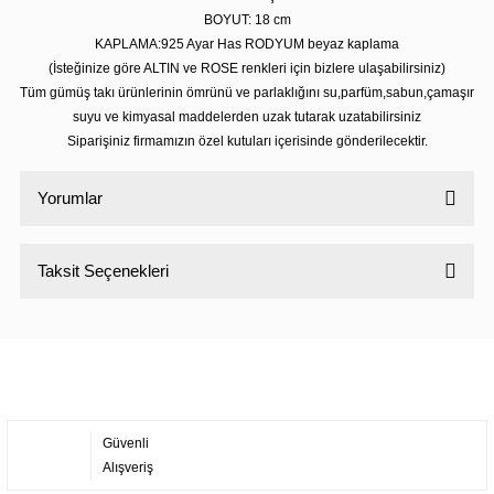
BOYUT: 18
cm
KAPLAMA:925 Ayar Has RODYUM beyaz kaplama
(İsteğinize göre ALTIN ve ROSE renkleri için bizlere ulaşabilirsiniz)
Tüm gümüş takı ürünlerinin ömrünü ve parlaklığını su,parfüm,sabun,çamaşır
suyu ve kimyasal maddelerden uzak tutarak uzatabilirsiniz
Siparişiniz firmamızın özel kutuları içerisinde gönderilecektir.
Yorumlar
Taksit Seçenekleri
Bu ürüne ilk yorumu siz yapın!
Yorum Yaz
Güvenli
Alışveriş