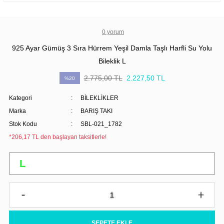
0 yorum
925 Ayar Gümüş 3 Sıra Hürrem Yeşil Damla Taşlı Harfli Su Yolu
Bileklik L
2.775,00 TL
2.227,50 TL
%20
Kategori
BİLEKLİKLER
Marka
BARIŞ TAKI
Stok Kodu
SBL-021_1782
*206,17 TL den başlayan taksitlerle!
SEPETE EKLE