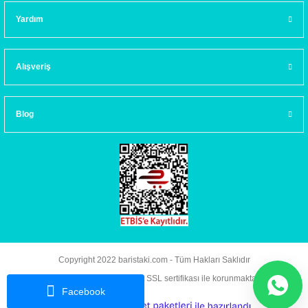
Yardım
Alışveriş
Blog
Copyright 2022 baristaki.com - Tüm Hakları Saklıdır
Kredi kartı bilgileriniz 256bit SSL sertifikası ile korunmaktadır.
Facebook
ideasoft
ile
e-