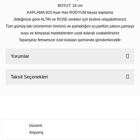
BOYUT: 18
cm
KAPLAMA:925 Ayar Has RODYUM beyaz kaplama
(İsteğinize göre ALTIN ve ROSE renkleri için bizlere ulaşabilirsiniz)
Tüm gümüş takı ürünlerinin ömrünü ve parlaklığını su,parfüm,sabun,çamaşır
suyu ve kimyasal maddelerden uzak tutarak uzatabilirsiniz
Siparişiniz firmamızın özel kutuları içerisinde gönderilecektir.
Yorumlar
Taksit Seçenekleri
Bu ürüne ilk yorumu siz yapın!
Yorum Yaz
Güvenli
Alışveriş