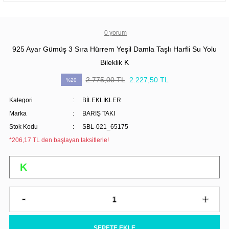
0 yorum
925 Ayar Gümüş 3 Sıra Hürrem Yeşil Damla Taşlı Harfli Su Yolu
Bileklik K
2.775,00 TL
2.227,50 TL
%20
Kategori
BİLEKLİKLER
Marka
BARIŞ TAKI
Stok Kodu
SBL-021_65175
*206,17 TL den başlayan taksitlerle!
SEPETE EKLE