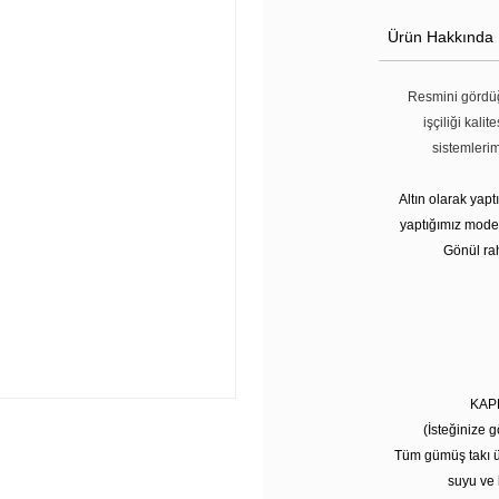
Ürün Hakkında
Resmini gördüğ
işçiliği kali
sistemleri
Altın olarak yap
yaptığımız modell
Gönül rah
KAP
(İsteğinize g
Tüm gümüş takı ü
suyu ve 