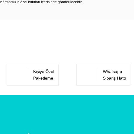
z firmamızın özel kutuları içerisinde gönderilecektir.
Bu ürüne ilk yorumu siz yapın!
Yorum Yaz
Kişiye Özel
Whatsapp
Paketleme
Sipariş Hattı