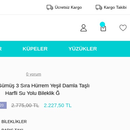
Ücretsiz Kargo
Kargo Takibi
R
KÜPELER
YÜZÜKLER
0 yorum
Gümüş 3 Sıra Hürrem Yeşil Damla Taşlı
Harfli Su Yolu Bileklik Ğ
2.775,00 TL
2.227,50 TL
20
BİLEKLİKLER