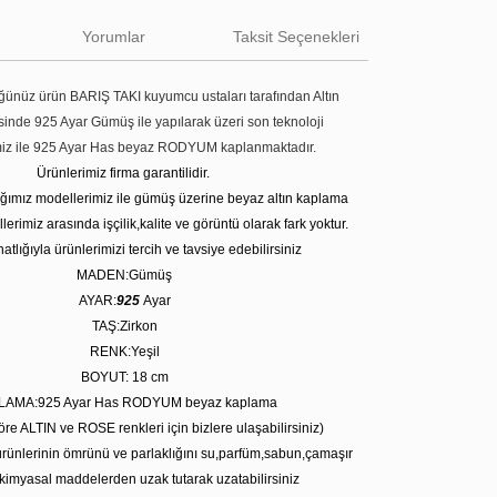
Yorumlar
Taksit Seçenekleri
ünüz ürün BARIŞ TAKI kuyumcu ustaları tarafından Altın
tesinde 925 Ayar Gümüş ile yapılarak üzeri son teknoloji
miz ile 925 Ayar Has beyaz RODYUM kaplanmaktadır.
Ürünlerimiz firma garantilidir.
tığımız modellerimiz ile gümüş üzerine beyaz altın kaplama
erimiz arasında işçilik,kalite ve görüntü olarak fark yoktur.
atlığıyla ürünlerimizi tercih ve tavsiye edebilirsiniz
MADEN:Gümüş
AYAR:
925
Ayar
TAŞ:Zirkon
RENK:Yeşil
BOYUT: 18
cm
LAMA:925 Ayar Has RODYUM beyaz kaplama
öre ALTIN ve ROSE renkleri için bizlere ulaşabilirsiniz)
rünlerinin ömrünü ve parlaklığını su,parfüm,sabun,çamaşır
kimyasal maddelerden uzak tutarak uzatabilirsiniz