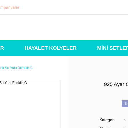
mpanyalar
ER
HAYALET KOLYELER
MİNİ SETLE
li Su Yolu Bileklik Ğ
925 Ayar 
%
Kategori