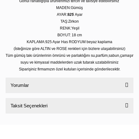
Gönül rahatlığıyla ürünlerimizi tercih ve tavsiye edebilirsiniz
MADEN:Gümüş
AYAR:
925
Ayar
TAŞ:Zirkon
RENK:Yeşil
BOYUT: 18
cm
KAPLAMA:925 Ayar Has RODYUM beyaz kaplama
(İsteğinize göre ALTIN ve ROSE renkleri için bizlere ulaşabilirsiniz)
Tüm gümüş takı ürünlerinin ömrünü ve parlaklığını su,parfüm,sabun,çamaşır
suyu ve kimyasal maddelerden uzak tutarak uzatabilirsiniz
Siparişiniz firmamızın özel kutuları içerisinde gönderilecektir.
Yorumlar
Taksit Seçenekleri
Bu ürüne ilk yorumu siz yapın!
Yorum Yaz