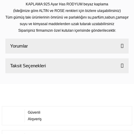
KAPLAMA:925 Ayar Has RODYUM beyaz kaplama
(İsteğinize göre ALTIN ve ROSE renkleri için bizlere ulaşabilirsiniz)
Tüm gümüş takı ürünlerinin ömrünü ve parlaklığını su,parfüm,sabun,çamaşır
suyu ve kimyasal maddelerden uzak tutarak uzatabilirsiniz
Siparişiniz firmamızın özel kutuları içerisinde gönderilecektir.
Yorumlar
Taksit Seçenekleri
Bu ürüne ilk yorumu siz yapın!
Yorum Yaz
Güvenli
Alışveriş