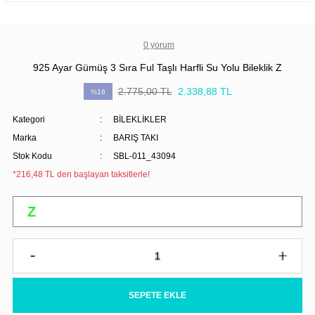
0 yorum
925 Ayar Gümüş 3 Sıra Ful Taşlı Harfli Su Yolu Bileklik Z
2.775,00 TL
2.338,88 TL
%16
Kategori
BİLEKLİKLER
Marka
BARIŞ TAKI
Stok Kodu
SBL-011_43094
*216,48 TL den başlayan taksitlerle!
SEPETE EKLE