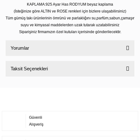
KAPLAMA:925 Ayar Has RODYUM beyaz kaplama
(İsteğinize göre ALTIN ve ROSE renkleri için bizlere ulaşabilirsiniz)
Tüm gümüş takı ürünlerinin ömrünü ve parlaklığını su,parfüm,sabun,çamaşır
suyu ve kimyasal maddelerden uzak tutarak uzatabilirsiniz
Siparişiniz firmamızın özel kutuları içerisinde gönderilecektir.
Yorumlar
Taksit Seçenekleri
Bu ürüne ilk yorumu siz yapın!
Yorum Yaz
Güvenli
Alışveriş