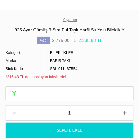
0 yorum
925 Ayar Gümüş 3 Sıra Ful Taşlı Harfli Su Yolu Bileklik Y
2.775,00 TL
2.338,88 TL
%16
Kategori
BİLEKLİKLER
Marka
BARIŞ TAKI
Stok Kodu
SBL-011_67554
*216,48 TL den başlayan taksitlerle!
SEPETE EKLE