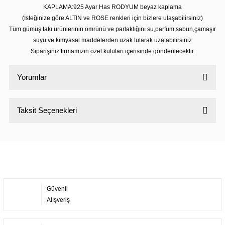
KAPLAMA:925 Ayar Has RODYUM beyaz kaplama
(İsteğinize göre ALTIN ve ROSE renkleri için bizlere ulaşabilirsiniz)
Tüm gümüş takı ürünlerinin ömrünü ve parlaklığını su,parfüm,sabun,çamaşır
suyu ve kimyasal maddelerden uzak tutarak uzatabilirsiniz
Siparişiniz firmamızın özel kutuları içerisinde gönderilecektir.
Yorumlar
Taksit Seçenekleri
Bu ürüne ilk yorumu siz yapın!
Yorum Yaz
Güvenli
Alışveriş