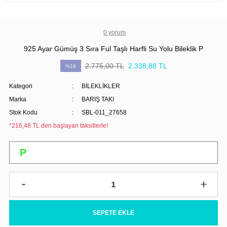
0 yorum
925 Ayar Gümüş 3 Sıra Ful Taşlı Harfli Su Yolu Bileklik P
2.775,00 TL
2.338,88 TL
%16
Kategori
BİLEKLİKLER
Marka
BARIŞ TAKI
Stok Kodu
SBL-011_27658
*216,48 TL den başlayan taksitlerle!
SEPETE EKLE