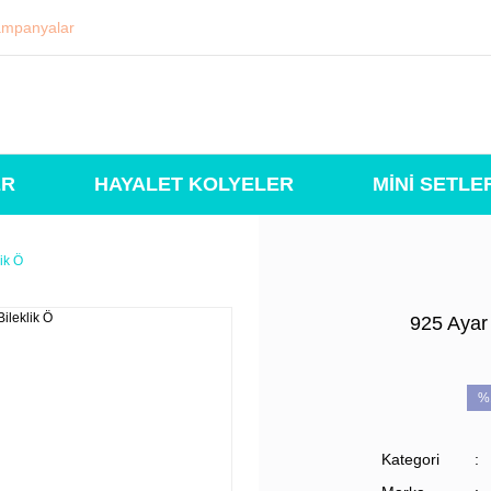
mpanyalar
ER
HAYALET KOLYELER
MİNİ SETLE
ik Ö
925 Ayar 
%
Kategori