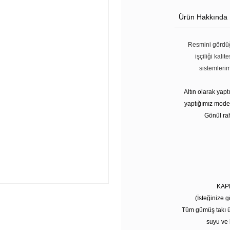
Ürün Hakkında
Resmini gördüğ
işçiliği kali
sistemleri
Altın olarak yap
yaptığımız modell
Gönül rah
KAP
(İsteğinize g
Tüm gümüş takı ü
suyu ve 