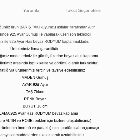
Yorumlar
Taksit Seçenekleri
ünüz ürün BARIŞ TAKI kuyumcu ustaları tarafından Altın
tesinde 925 Ayar Gümüş ile yapılarak üzeri son teknoloji
miz ile 925 Ayar Has beyaz RODYUM kaplanmaktadır.
Ürünlerimiz firma garantilidir.
tığımız modellerimiz ile gümüş üzerine beyaz altın kaplama
erimiz arasında işçilik,kalite ve görüntü olarak fark yoktur.
atlığıyla ürünlerimizi tercih ve tavsiye edebilirsiniz
MADEN:Gümüş
AYAR:
925
Ayar
TAŞ:Zirkon
RENK:Beyaz
BOYUT: 18
cm
LAMA:925 Ayar Has RODYUM beyaz kaplama
öre ALTIN ve ROSE renkleri için bizlere ulaşabilirsiniz)
rünlerinin ömrünü ve parlaklığını su,parfüm,sabun,çamaşır
kimyasal maddelerden uzak tutarak uzatabilirsiniz