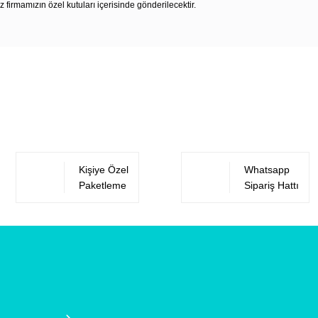
z firmamızın özel kutuları içerisinde gönderilecektir.
Bu ürüne ilk yorumu siz yapın!
Yorum Yaz
Kişiye Özel
Whatsapp
Paketleme
Sipariş Hattı