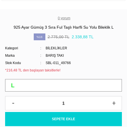
0 yorum
925 Ayar Gümüş 3 Sıra Ful Taşlı Harfli Su Yolu Bileklik L
2.775,00 TL
2.338,88 TL
%16
Kategori
BİLEKLİKLER
Marka
BARIŞ TAKI
Stok Kodu
SBL-011_49766
*216,48 TL den başlayan taksitlerle!
SEPETE EKLE