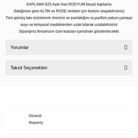
KAPLAMA:925 Ayar Has RODYUM beyaz kaplama
(İsteğinize göre ALTIN ve ROSE renkleri için bizlere ulaşabilirsiniz)
Tüm gümüş takı ürünlerinin ömrünü ve parlaklığını su,parfüm,sabun,çamaşır
suyu ve kimyasal maddelerden uzak tutarak uzatabilirsiniz
Siparişiniz firmamızın özel kutuları içerisinde gönderilecektir.
Yorumlar
Taksit Seçenekleri
Bu ürüne ilk yorumu siz yapın!
Yorum Yaz
Güvenli
Alışveriş