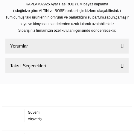
KAPLAMA:925 Ayar Has RODYUM beyaz kaplama
(İsteğinize göre ALTIN ve ROSE renkleri için bizlere ulaşabilirsiniz)
Tüm gümüş takı ürünlerinin ömrünü ve parlaklığını su,parfüm,sabun,çamaşır
suyu ve kimyasal maddelerden uzak tutarak uzatabilirsiniz
Siparişiniz firmamızın özel kutuları içerisinde gönderilecektir.
Yorumlar
Taksit Seçenekleri
Bu ürüne ilk yorumu siz yapın!
Yorum Yaz
Güvenli
Alışveriş