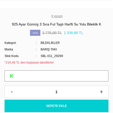
0 yorum
925 Ayar Gümüş 3 Sıra Ful Taşlı Harfli Su Yolu Bileklik K
2.775,00 TL
2.338,88 TL
%16
Kategori
BİLEKLİKLER
Marka
BARIŞ TAKI
Stok Kodu
SBL-011_29269
*216,48 TL den başlayan taksitlerle!
SEPETE EKLE