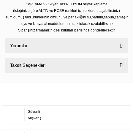
KAPLAMA:925 Ayar Has RODYUM beyaz kaplama
(İsteğinize göre ALTIN ve ROSE renkleri için bizlere ulaşabilirsiniz)
Tüm gümüş takı ürünlerinin ömrünü ve parlaklığını su,parfüm,sabun,çamaşır
suyu ve kimyasal maddelerden uzak tutarak uzatabilirsiniz
Siparişiniz firmamızın özel kutuları içerisinde gönderilecektir.
Yorumlar
Taksit Seçenekleri
Bu ürüne ilk yorumu siz yapın!
Yorum Yaz
Güvenli
Alışveriş