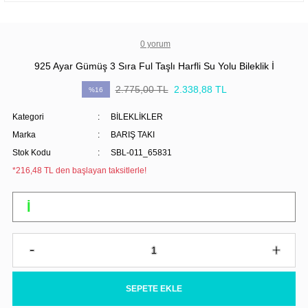
0 yorum
925 Ayar Gümüş 3 Sıra Ful Taşlı Harfli Su Yolu Bileklik İ
2.775,00 TL
2.338,88 TL
%16
Kategori
BİLEKLİKLER
Marka
BARIŞ TAKI
Stok Kodu
SBL-011_65831
*216,48 TL den başlayan taksitlerle!
SEPETE EKLE