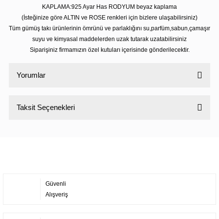
KAPLAMA:925 Ayar Has RODYUM beyaz kaplama
(İsteğinize göre ALTIN ve ROSE renkleri için bizlere ulaşabilirsiniz)
Tüm gümüş takı ürünlerinin ömrünü ve parlaklığını su,parfüm,sabun,çamaşır
suyu ve kimyasal maddelerden uzak tutarak uzatabilirsiniz
Siparişiniz firmamızın özel kutuları içerisinde gönderilecektir.
Yorumlar
Taksit Seçenekleri
Bu ürüne ilk yorumu siz yapın!
Yorum Yaz
Güvenli
Alışveriş