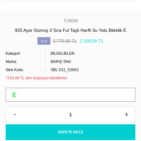
0 yorum
925 Ayar Gümüş 3 Sıra Ful Taşlı Harfli Su Yolu Bileklik E
2.775,00 TL
2.338,88 TL
%16
Kategori
BİLEKLİKLER
Marka
BARIŞ TAKI
Stok Kodu
SBL-011_52663
*216,48 TL den başlayan taksitlerle!
SEPETE EKLE