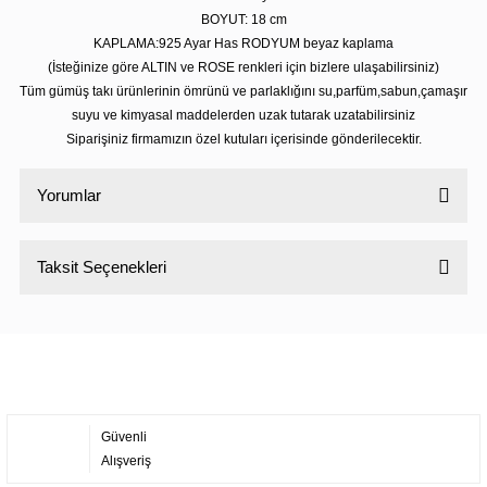
BOYUT: 18 cm
KAPLAMA:925 Ayar Has RODYUM beyaz kaplama
(İsteğinize göre ALTIN ve ROSE renkleri için bizlere ulaşabilirsiniz)
Tüm gümüş takı ürünlerinin ömrünü ve parlaklığını su,parfüm,sabun,çamaşır
suyu ve kimyasal maddelerden uzak tutarak uzatabilirsiniz
Siparişiniz firmamızın özel kutuları içerisinde gönderilecektir.
Yorumlar
Taksit Seçenekleri
Bu ürüne ilk yorumu siz yapın!
Yorum Yaz
Güvenli
Alışveriş