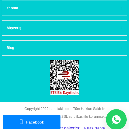
Yardım
Alışveriş
Blog
Copyright 2022 baristaki.com - Tüm Hakları Saklıdır
Kredi kartı bilgileriniz 256bit SSL sertifikası ile korunmaktadır.
Facebook
ideasoft
ile
e-