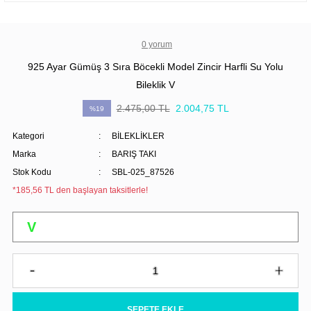
0 yorum
925 Ayar Gümüş 3 Sıra Böcekli Model Zincir Harfli Su Yolu
Bileklik V
2.475,00 TL
2.004,75 TL
%19
Kategori
BİLEKLİKLER
Marka
BARIŞ TAKI
Stok Kodu
SBL-025_87526
*185,56 TL den başlayan taksitlerle!
SEPETE EKLE