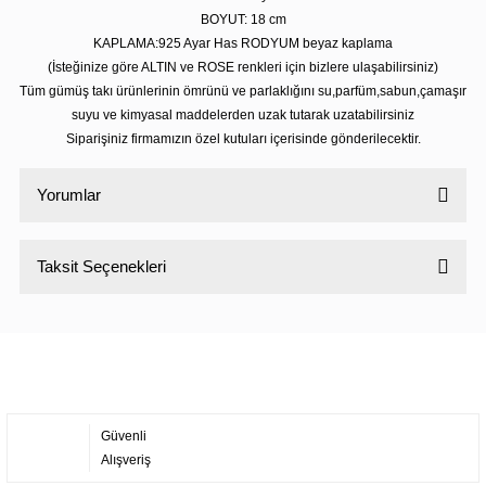
BOYUT: 18 cm
KAPLAMA:925 Ayar Has RODYUM beyaz kaplama
(İsteğinize göre ALTIN ve ROSE renkleri için bizlere ulaşabilirsiniz)
Tüm gümüş takı ürünlerinin ömrünü ve parlaklığını su,parfüm,sabun,çamaşır
suyu ve kimyasal maddelerden uzak tutarak uzatabilirsiniz
Siparişiniz firmamızın özel kutuları içerisinde gönderilecektir.
Yorumlar
Taksit Seçenekleri
Bu ürüne ilk yorumu siz yapın!
Yorum Yaz
Güvenli
Alışveriş