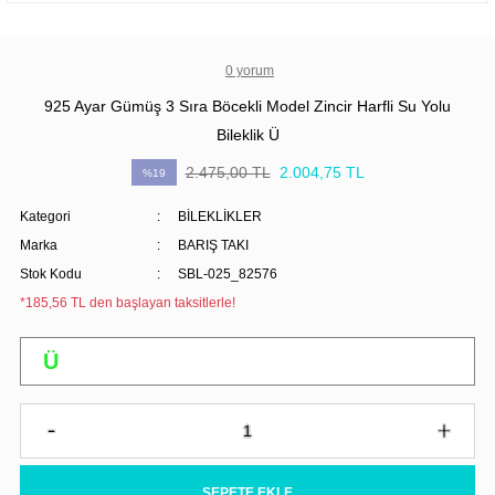
0 yorum
925 Ayar Gümüş 3 Sıra Böcekli Model Zincir Harfli Su Yolu
Bileklik Ü
2.475,00 TL
2.004,75 TL
%19
Kategori
BİLEKLİKLER
Marka
BARIŞ TAKI
Stok Kodu
SBL-025_82576
*185,56 TL den başlayan taksitlerle!
SEPETE EKLE