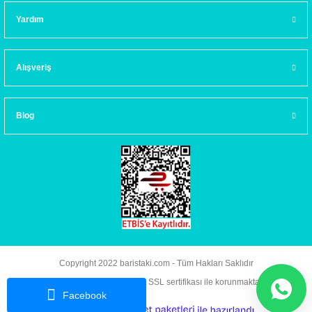
Yardım
Alışveriş
Blog
Copyright 2022 baristaki.com - Tüm Hakları Saklıdır
Kredi kartı bilgileriniz 256bit SSL sertifikası ile korunmaktadır.
Facebook
ideasoft
ile
e-