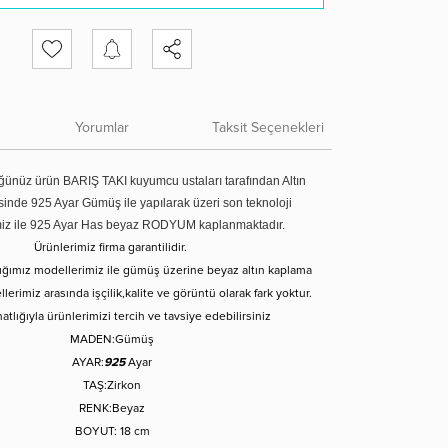
Yorumlar
Taksit Seçenekleri
ünüz ürün BARIŞ TAKI kuyumcu ustaları tarafından Altın
tesinde 925 Ayar Gümüş ile yapılarak üzeri son teknoloji
miz ile 925 Ayar Has beyaz RODYUM kaplanmaktadır.
Ürünlerimiz firma garantilidir.
tığımız modellerimiz ile gümüş üzerine beyaz altın kaplama
erimiz arasında işçilik,kalite ve görüntü olarak fark yoktur.
atlığıyla ürünlerimizi tercih ve tavsiye edebilirsiniz
MADEN:Gümüş
AYAR:
925
Ayar
TAŞ:Zirkon
RENK:Beyaz
BOYUT: 18 cm