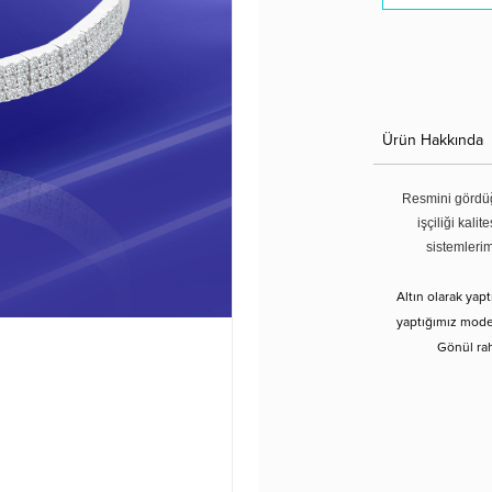
Ürün Hakkında
Resmini gördüğ
işçiliği kali
sistemleri
Altın olarak yap
yaptığımız modell
Gönül rah