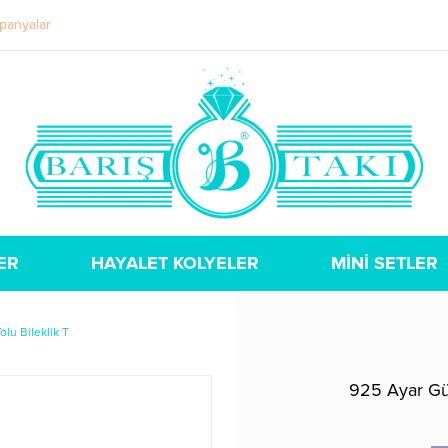
panyalar
ER
HAYALET KOLYELER
MİNİ SETLER
lu Bileklik T
925 Ayar Güm