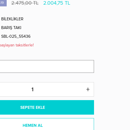
2.475,00 TL
2.004,75 TL
19
BİLEKLİKLER
BARIŞ TAKI
SBL-025_55436
aşlayan taksitlerle!
SEPETE EKLE
HEMEN AL