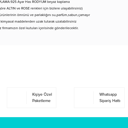
LAMA:925 Ayar Has RODYUM beyaz kaplama
göre ALTIN ve ROSE renkleri için bizlere ulaşabilirsiniz)
rünlerinin ömrünü ve parlaklığını su,parfüm,sabun,çamaşır
 kimyasal maddelerden uzak tutarak uzatabilirsiniz
iz firmamızın özel kutuları içerisinde gönderilecektir.
Bu ürüne ilk yorumu siz yapın!
Yorum Yaz
Kişiye Özel
Whatsapp
Paketleme
Sipariş Hattı