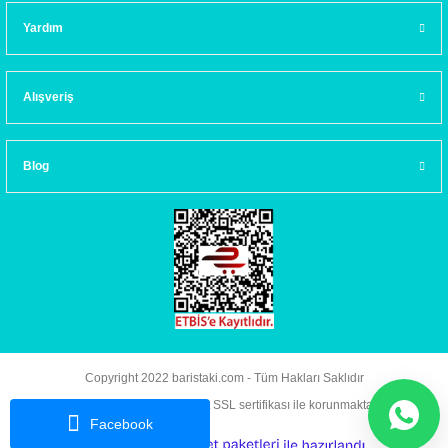
Yardım
Alışveriş
Blog
Copyright 2022 baristaki.com - Tüm Hakları Saklıdır
Kredi kartı bilgileriniz 256bit SSL sertifikası ile korunmaktadır.
Facebook
ideasoft
ile
e-