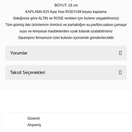
BOYUT: 18 cm
KAPLAMA:925 Ayar Has RODYUM beyaz kaplama
(İsteğinize göre ALTIN ve ROSE renkleri için bizlere ulaşabilirsiniz)
Tüm gümüş takı ürünlerinin ömrünü ve parlaklığını su,parfüm,sabun,çamaşır
suyu ve kimyasal maddelerden uzak tutarak uzatabilirsiniz
Siparişiniz firmamızın özel kutuları içerisinde gönderilecektir.
Yorumlar
Taksit Seçenekleri
Bu ürüne ilk yorumu siz yapın!
Yorum Yaz
Güvenli
Alışveriş