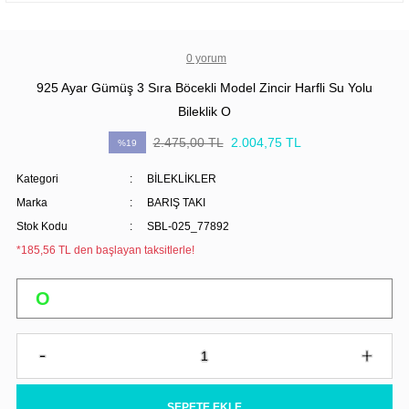
0 yorum
925 Ayar Gümüş 3 Sıra Böcekli Model Zincir Harfli Su Yolu
Bileklik O
2.475,00 TL
2.004,75 TL
%19
Kategori
BİLEKLİKLER
Marka
BARIŞ TAKI
Stok Kodu
SBL-025_77892
*185,56 TL den başlayan taksitlerle!
SEPETE EKLE