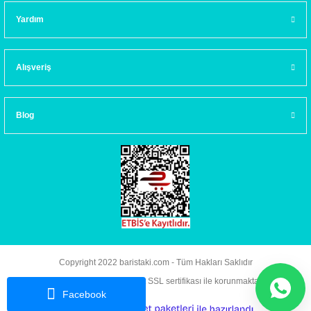
Yardım
Alışveriş
Blog
Copyright 2022 baristaki.com - Tüm Hakları Saklıdır
Kredi kartı bilgileriniz 256bit SSL sertifikası ile korunmaktadır.
Facebook
ideasoft
ile
e-