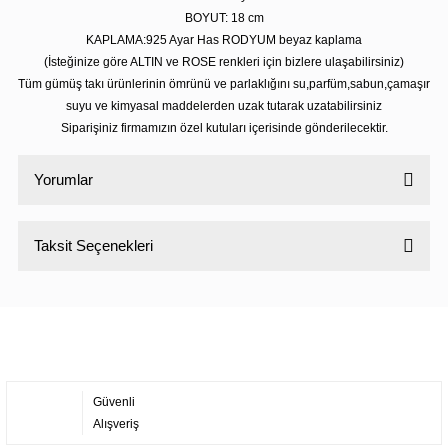
BOYUT: 18 cm
KAPLAMA:925 Ayar Has RODYUM beyaz kaplama
(İsteğinize göre ALTIN ve ROSE renkleri için bizlere ulaşabilirsiniz)
Tüm gümüş takı ürünlerinin ömrünü ve parlaklığını su,parfüm,sabun,çamaşır
suyu ve kimyasal maddelerden uzak tutarak uzatabilirsiniz
Siparişiniz firmamızın özel kutuları içerisinde gönderilecektir.
Yorumlar
Taksit Seçenekleri
Bu ürüne ilk yorumu siz yapın!
Yorum Yaz
Güvenli
Alışveriş