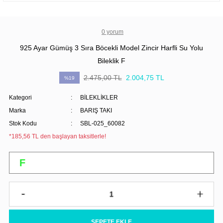
0 yorum
925 Ayar Gümüş 3 Sıra Böcekli Model Zincir Harfli Su Yolu
Bileklik F
2.475,00 TL
2.004,75 TL
%19
Kategori
BİLEKLİKLER
Marka
BARIŞ TAKI
Stok Kodu
SBL-025_60082
*185,56 TL den başlayan taksitlerle!
SEPETE EKLE