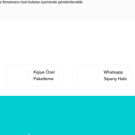
z firmamızın özel kutuları içerisinde gönderilecektir.
Bu ürüne ilk yorumu siz yapın!
Yorum Yaz
Kişiye Özel
Whatsapp
Paketleme
Sipariş Hattı