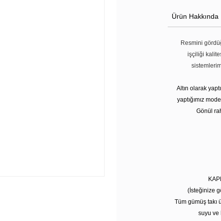
Ürün Hakkında
Resmini gördüğ
işçiliği kali
sistemleri
Altın olarak yap
yaptığımız modell
Gönül rah
KAP
(İsteğinize g
Tüm gümüş takı ü
suyu ve 