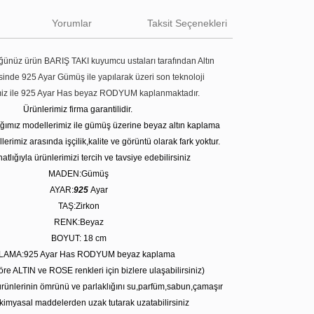
Yorumlar
Taksit Seçenekleri
ünüz ürün BARIŞ TAKI kuyumcu ustaları tarafından Altın
tesinde 925 Ayar Gümüş ile yapılarak üzeri son teknoloji
miz ile 925 Ayar Has beyaz RODYUM kaplanmaktadır.
Ürünlerimiz firma garantilidir.
tığımız modellerimiz ile gümüş üzerine beyaz altın kaplama
erimiz arasında işçilik,kalite ve görüntü olarak fark yoktur.
atlığıyla ürünlerimizi tercih ve tavsiye edebilirsiniz
MADEN:Gümüş
AYAR:
925
Ayar
TAŞ:Zirkon
RENK:Beyaz
BOYUT: 18 cm
LAMA:925 Ayar Has RODYUM beyaz kaplama
öre ALTIN ve ROSE renkleri için bizlere ulaşabilirsiniz)
rünlerinin ömrünü ve parlaklığını su,parfüm,sabun,çamaşır
kimyasal maddelerden uzak tutarak uzatabilirsiniz