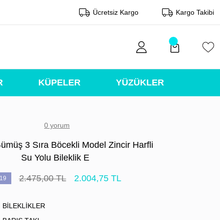
Ücretsiz Kargo
Kargo Takibi
R
KÜPELER
YÜZÜKLER
0 yorum
ümüş 3 Sıra Böcekli Model Zincir Harfli
Su Yolu Bileklik E
2.475,00 TL
2.004,75 TL
19
BİLEKLİKLER