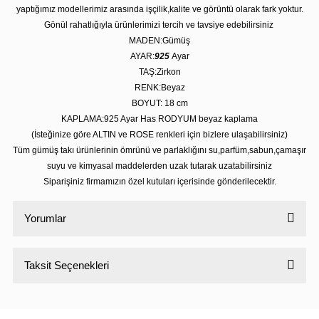
yaptığımız modellerimiz arasında işçilik,kalite ve görüntü olarak fark yoktur.
Gönül rahatlığıyla ürünlerimizi tercih ve tavsiye edebilirsiniz
MADEN:Gümüş
AYAR:
925
Ayar
TAŞ:Zirkon
RENK:Beyaz
BOYUT: 18 cm
KAPLAMA:925 Ayar Has RODYUM beyaz kaplama
(İsteğinize göre ALTIN ve ROSE renkleri için bizlere ulaşabilirsiniz)
Tüm gümüş takı ürünlerinin ömrünü ve parlaklığını su,parfüm,sabun,çamaşır
suyu ve kimyasal maddelerden uzak tutarak uzatabilirsiniz
Siparişiniz firmamızın özel kutuları içerisinde gönderilecektir.
Yorumlar
Taksit Seçenekleri
Bu ürüne ilk yorumu siz yapın!
Yorum Yaz