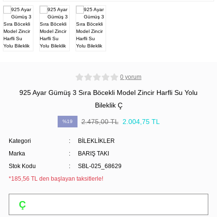
0 yorum
925 Ayar Gümüş 3 Sıra Böcekli Model Zincir Harfli Su Yolu
Bileklik Ç
2.475,00 TL
2.004,75 TL
%19
Kategori
BİLEKLİKLER
Marka
BARIŞ TAKI
Stok Kodu
SBL-025_68629
*185,56 TL den başlayan taksitlerle!