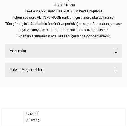
BOYUT: 18 cm
KAPLAMA:925 Ayar Has RODYUM beyaz kaplama
(İsteğinize göre ALTIN ve ROSE renkleri için bizlere ulaşabilirsiniz)
Tüm gümüş takı ürünlerinin ömrünü ve parlaklığını su,parfüm,sabun,çamaşır
suyu ve kimyasal maddelerden uzak tutarak uzatabilirsiniz
Siparişiniz firmamızın özel kutuları içerisinde gönderilecektir.
Yorumlar
Taksit Seçenekleri
Bu ürüne ilk yorumu siz yapın!
Yorum Yaz
Güvenli
Alışveriş