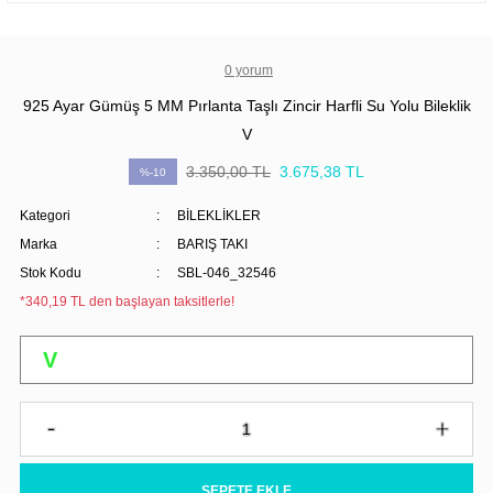
0 yorum
925 Ayar Gümüş 5 MM Pırlanta Taşlı Zincir Harfli Su Yolu Bileklik
V
3.350,00 TL
3.675,38 TL
%-10
Kategori
BİLEKLİKLER
Marka
BARIŞ TAKI
Stok Kodu
SBL-046_32546
*340,19 TL den başlayan taksitlerle!
SEPETE EKLE