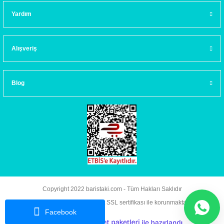
Yardım
Alışveriş
Blog
Copyright 2022 baristaki.com - Tüm Hakları Saklıdır
Kredi kartı bilgileriniz 256bit SSL sertifikası ile korunmaktadır.
Facebook
ideasoft
ile
e-