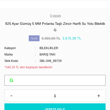
0 yorum
925 Ayar Gümüş 5 MM Pırlanta Taşlı Zincir Harfli Su Yolu Bileklik
G
3.350,00 TL
3.675,38 TL
%-10
Kategori
BİLEKLİKLER
Marka
BARIŞ TAKI
Stok Kodu
SBL-046_89729
*340,19 TL den başlayan taksitlerle!
SEPETE EKLE