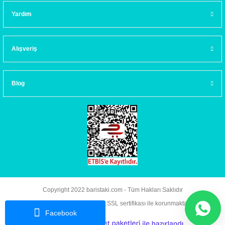
Yardım
Alışveriş
Blog
Copyright 2022 baristaki.com - Tüm Hakları Saklıdır
Kredi kartı bilgileriniz 256bit SSL sertifikası ile korunmaktadır.
Facebook
ideasoft
ile
e-