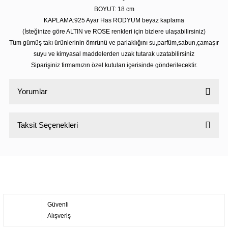
BOYUT: 18 cm
KAPLAMA:925 Ayar Has RODYUM beyaz kaplama
(İsteğinize göre ALTIN ve ROSE renkleri için bizlere ulaşabilirsiniz)
Tüm gümüş takı ürünlerinin ömrünü ve parlaklığını su,parfüm,sabun,çamaşır
suyu ve kimyasal maddelerden uzak tutarak uzatabilirsiniz
Siparişiniz firmamızın özel kutuları içerisinde gönderilecektir.
Yorumlar
Taksit Seçenekleri
Bu ürüne ilk yorumu siz yapın!
Yorum Yaz
Güvenli
Alışveriş