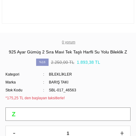
0 yorum
925 Ayar Gümüş 2 Sıra Mavi Tek Taşlı Harfli Su Yolu Bileklik Z
2.250,00 TL
1.893,38 TL
%16
Kategori
BİLEKLİKLER
Marka
BARIŞ TAKI
Stok Kodu
SBL-017_46563
*175,25 TL den başlayan taksitlerle!