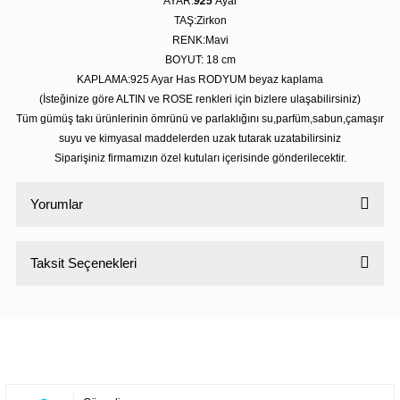
AYAR:
925
Ayar
TAŞ:Zirkon
RENK:Mavi
BOYUT: 18
cm
KAPLAMA:925 Ayar Has RODYUM beyaz kaplama
(İsteğinize göre ALTIN ve ROSE renkleri için bizlere ulaşabilirsiniz)
Tüm gümüş takı ürünlerinin ömrünü ve parlaklığını su,parfüm,sabun,çamaşır
suyu ve kimyasal maddelerden uzak tutarak uzatabilirsiniz
Siparişiniz firmamızın özel kutuları içerisinde gönderilecektir.
Yorumlar
Taksit Seçenekleri
Bu ürüne ilk yorumu siz yapın!
Yorum Yaz