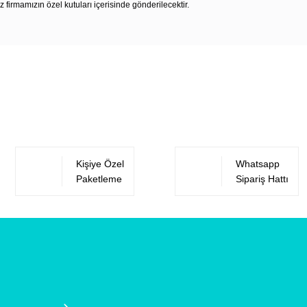
z firmamızın özel kutuları içerisinde gönderilecektir.
Bu ürüne ilk yorumu siz yapın!
Yorum Yaz
Kişiye Özel
Whatsapp
Paketleme
Sipariş Hattı