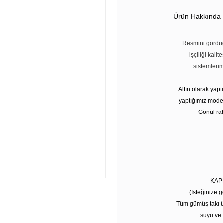
Ürün Hakkında
Resmini gördüğ
işçiliği kali
sistemleri
Altın olarak yap
yaptığımız modell
Gönül rah
KAP
(İsteğinize g
Tüm gümüş takı ü
suyu ve 