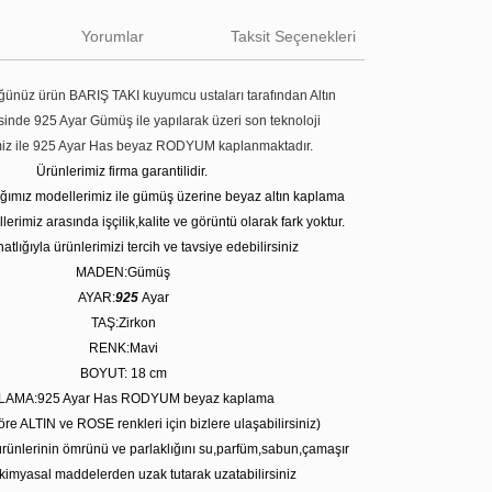
Yorumlar
Taksit Seçenekleri
ünüz ürün BARIŞ TAKI kuyumcu ustaları tarafından Altın
tesinde 925 Ayar Gümüş ile yapılarak üzeri son teknoloji
miz ile 925 Ayar Has beyaz RODYUM kaplanmaktadır.
Ürünlerimiz firma garantilidir.
tığımız modellerimiz ile gümüş üzerine beyaz altın kaplama
erimiz arasında işçilik,kalite ve görüntü olarak fark yoktur.
atlığıyla ürünlerimizi tercih ve tavsiye edebilirsiniz
MADEN:Gümüş
AYAR:
925
Ayar
TAŞ:Zirkon
RENK:Mavi
BOYUT: 18
cm
LAMA:925 Ayar Has RODYUM beyaz kaplama
öre ALTIN ve ROSE renkleri için bizlere ulaşabilirsiniz)
rünlerinin ömrünü ve parlaklığını su,parfüm,sabun,çamaşır
kimyasal maddelerden uzak tutarak uzatabilirsiniz