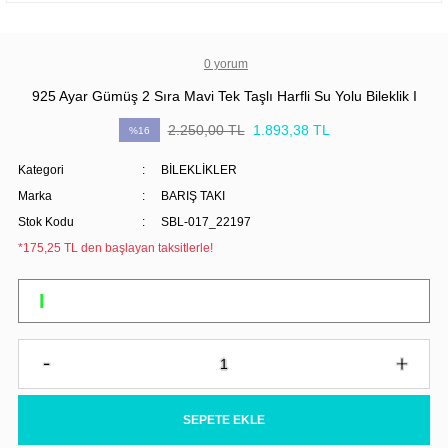
0 yorum
925 Ayar Gümüş 2 Sıra Mavi Tek Taşlı Harfli Su Yolu Bileklik I
2.250,00 TL
1.893,38 TL
%16
Kategori
BİLEKLİKLER
Marka
BARIŞ TAKI
Stok Kodu
SBL-017_22197
*175,25 TL den başlayan taksitlerle!
SEPETE EKLE