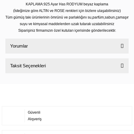
KAPLAMA:925 Ayar Has RODYUM beyaz kaplama
(İsteğinize göre ALTIN ve ROSE renkleri için bizlere ulaşabilirsiniz)
Tüm gümüş takı ürünlerinin ömrünü ve parlaklığını su,parfüm,sabun,çamaşır
suyu ve kimyasal maddelerden uzak tutarak uzatabilirsiniz
Siparişiniz firmamızın özel kutuları içerisinde gönderilecektir.
Yorumlar
Taksit Seçenekleri
Bu ürüne ilk yorumu siz yapın!
Yorum Yaz
Güvenli
Alışveriş