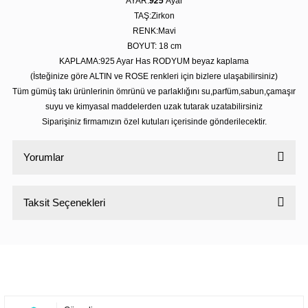
AYAR:
925
Ayar
TAŞ:Zirkon
RENK:Mavi
BOYUT: 18
cm
KAPLAMA:925 Ayar Has RODYUM beyaz kaplama
(İsteğinize göre ALTIN ve ROSE renkleri için bizlere ulaşabilirsiniz)
Tüm gümüş takı ürünlerinin ömrünü ve parlaklığını su,parfüm,sabun,çamaşır
suyu ve kimyasal maddelerden uzak tutarak uzatabilirsiniz
Siparişiniz firmamızın özel kutuları içerisinde gönderilecektir.
Yorumlar
Taksit Seçenekleri
Bu ürüne ilk yorumu siz yapın!
Yorum Yaz