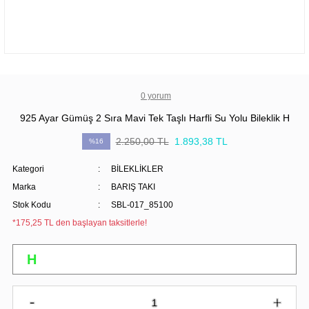
0 yorum
925 Ayar Gümüş 2 Sıra Mavi Tek Taşlı Harfli Su Yolu Bileklik H
2.250,00 TL
1.893,38 TL
%16
Kategori
BİLEKLİKLER
Marka
BARIŞ TAKI
Stok Kodu
SBL-017_85100
*175,25 TL den başlayan taksitlerle!