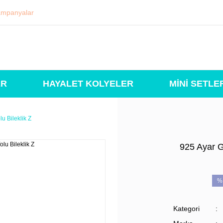
mpanyalar
ER
HAYALET KOLYELER
MİNİ SETLE
u Bileklik Z
925 Ayar G
%
Kategori