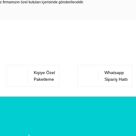
z firmamızın özel kutuları içerisinde gönderilecektir.
Bu ürüne ilk yorumu siz yapın!
Yorum Yaz
Kişiye Özel
Whatsapp
Paketleme
Sipariş Hattı