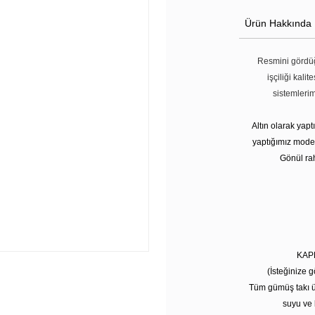
Ürün Hakkında
Resmini gördüğ
işçiliği kali
sistemleri
Altın olarak yap
yaptığımız modell
Gönül rah
KAP
(İsteğinize g
Tüm gümüş takı ü
suyu ve 