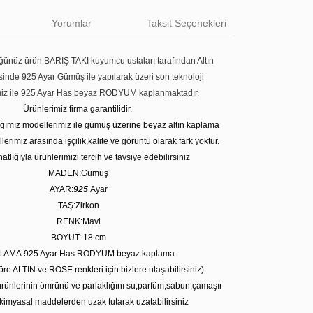
Yorumlar
Taksit Seçenekleri
ünüz ürün BARIŞ TAKI kuyumcu ustaları tarafından Altın
tesinde 925 Ayar Gümüş ile yapılarak üzeri son teknoloji
miz ile 925 Ayar Has beyaz RODYUM kaplanmaktadır.
Ürünlerimiz firma garantilidir.
tığımız modellerimiz ile gümüş üzerine beyaz altın kaplama
erimiz arasında işçilik,kalite ve görüntü olarak fark yoktur.
atlığıyla ürünlerimizi tercih ve tavsiye edebilirsiniz
MADEN:Gümüş
AYAR:
925
Ayar
TAŞ:Zirkon
RENK:Mavi
BOYUT: 18 cm
LAMA:925 Ayar Has RODYUM beyaz kaplama
öre ALTIN ve ROSE renkleri için bizlere ulaşabilirsiniz)
rünlerinin ömrünü ve parlaklığını su,parfüm,sabun,çamaşır
kimyasal maddelerden uzak tutarak uzatabilirsiniz