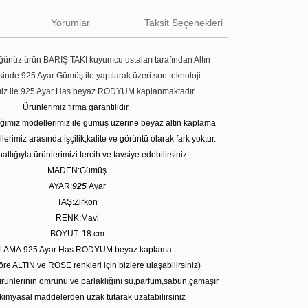
Yorumlar
Taksit Seçenekleri
ünüz ürün BARIŞ TAKI kuyumcu ustaları tarafından Altın
tesinde 925 Ayar Gümüş ile yapılarak üzeri son teknoloji
miz ile 925 Ayar Has beyaz RODYUM kaplanmaktadır.
Ürünlerimiz firma garantilidir.
tığımız modellerimiz ile gümüş üzerine beyaz altın kaplama
erimiz arasında işçilik,kalite ve görüntü olarak fark yoktur.
atlığıyla ürünlerimizi tercih ve tavsiye edebilirsiniz
MADEN:Gümüş
AYAR:
925
Ayar
TAŞ:Zirkon
RENK:Mavi
BOYUT: 18 cm
LAMA:925 Ayar Has RODYUM beyaz kaplama
öre ALTIN ve ROSE renkleri için bizlere ulaşabilirsiniz)
rünlerinin ömrünü ve parlaklığını su,parfüm,sabun,çamaşır
kimyasal maddelerden uzak tutarak uzatabilirsiniz