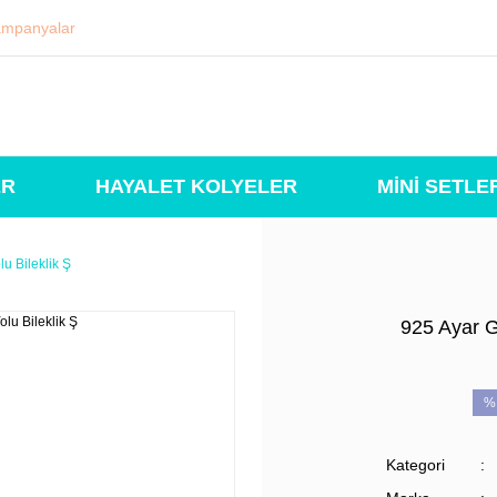
mpanyalar
ER
HAYALET KOLYELER
MİNİ SETLE
u Bileklik Ş
925 Ayar G
%
Kategori