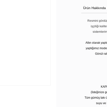
Ürün Hakkında
Resmini gördüğ
işçiliği kali
sistemleri
Altın olarak yap
yaptığımız modell
Gönül rah
KAP
(İsteğinize g
Tüm gümüş takı ü
suyu ve 