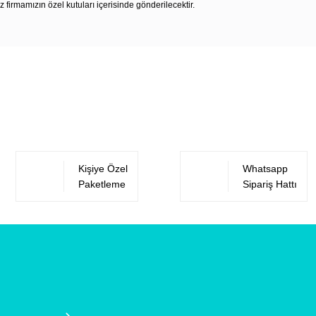
z firmamızın özel kutuları içerisinde gönderilecektir.
Bu ürüne ilk yorumu siz yapın!
Yorum Yaz
Kişiye Özel
Whatsapp
Paketleme
Sipariş Hattı