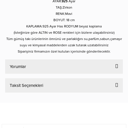
AYAR:
925
Ayar
TAŞ:Zirkon
RENK:Mavi
BOYUT: 18 cm
KAPLAMA:925 Ayar Has RODYUM beyaz kaplama
(İsteğinize göre ALTIN ve ROSE renkleri için bizlere ulaşabilirsiniz)
Tüm gümüş takı ürünlerinin ömrünü ve parlaklığını su,parfüm,sabun,çamaşır
suyu ve kimyasal maddelerden uzak tutarak uzatabilirsiniz
Siparişiniz firmamızın özel kutuları içerisinde gönderilecektir.
Yorumlar
Taksit Seçenekleri
Bu ürüne ilk yorumu siz yapın!
Yorum Yaz