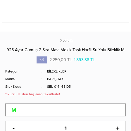
0 yorum
925 Ayar Gümüş 2 Sıra Mavi Mekik Taşlı Harfli Su Yolu Bileklik M
2.250,00 TL
1.893,38 TL
%16
Kategori
BİLEKLİKLER
Marka
BARIŞ TAKI
Stok Kodu
SBL-014_65105
*175,25 TL den başlayan taksitlerle!