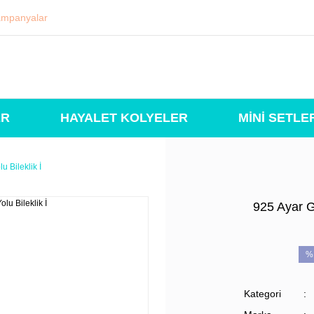
mpanyalar
ER
HAYALET KOLYELER
MİNİ SETLE
u Bileklik İ
925 Ayar G
%
Kategori