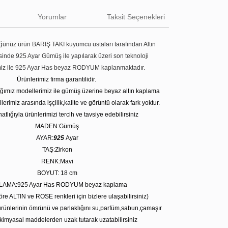
Yorumlar
Taksit Seçenekleri
ünüz ürün BARIŞ TAKI kuyumcu ustaları tarafından Altın
tesinde 925 Ayar Gümüş ile yapılarak üzeri son teknoloji
miz ile 925 Ayar Has beyaz RODYUM kaplanmaktadır.
Ürünlerimiz firma garantilidir.
tığımız modellerimiz ile gümüş üzerine beyaz altın kaplama
erimiz arasında işçilik,kalite ve görüntü olarak fark yoktur.
atlığıyla ürünlerimizi tercih ve tavsiye edebilirsiniz
MADEN:Gümüş
AYAR:
925
Ayar
TAŞ:Zirkon
RENK:Mavi
BOYUT: 18 cm
LAMA:925 Ayar Has RODYUM beyaz kaplama
öre ALTIN ve ROSE renkleri için bizlere ulaşabilirsiniz)
rünlerinin ömrünü ve parlaklığını su,parfüm,sabun,çamaşır
kimyasal maddelerden uzak tutarak uzatabilirsiniz