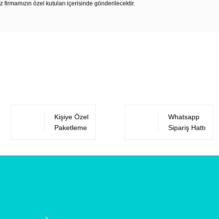
z firmamızın özel kutuları içerisinde gönderilecektir.
Bu ürüne ilk yorumu siz yapın!
Yorum Yaz
Kişiye Özel
Whatsapp
Paketleme
Sipariş Hattı