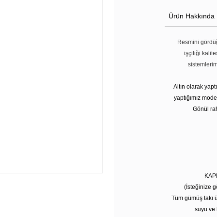
Ürün Hakkında
Resmini gördüğ
işçiliği kali
sistemleri
Altın olarak yap
yaptığımız modell
Gönül rah
KAP
(İsteğinize g
Tüm gümüş takı ü
suyu ve 