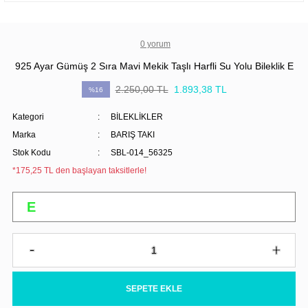
0 yorum
925 Ayar Gümüş 2 Sıra Mavi Mekik Taşlı Harfli Su Yolu Bileklik E
2.250,00 TL
1.893,38 TL
%16
Kategori
BİLEKLİKLER
Marka
BARIŞ TAKI
Stok Kodu
SBL-014_56325
*175,25 TL den başlayan taksitlerle!
SEPETE EKLE