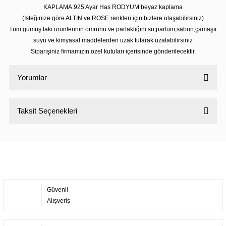
KAPLAMA:925 Ayar Has RODYUM beyaz kaplama
(İsteğinize göre ALTIN ve ROSE renkleri için bizlere ulaşabilirsiniz)
Tüm gümüş takı ürünlerinin ömrünü ve parlaklığını su,parfüm,sabun,çamaşır
suyu ve kimyasal maddelerden uzak tutarak uzatabilirsiniz
Siparişiniz firmamızın özel kutuları içerisinde gönderilecektir.
Yorumlar
Taksit Seçenekleri
Bu ürüne ilk yorumu siz yapın!
Yorum Yaz
Güvenli
Alışveriş