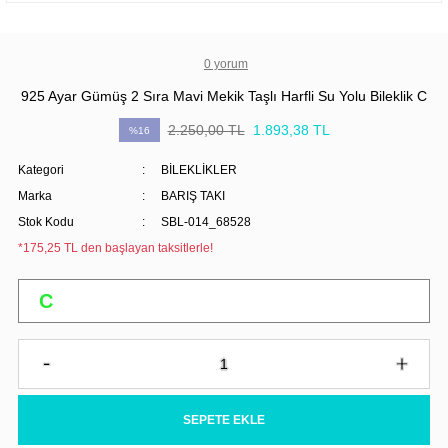
0 yorum
925 Ayar Gümüş 2 Sıra Mavi Mekik Taşlı Harfli Su Yolu Bileklik C
2.250,00 TL
1.893,38 TL
%16
Kategori
BİLEKLİKLER
Marka
BARIŞ TAKI
Stok Kodu
SBL-014_68528
*175,25 TL den başlayan taksitlerle!
SEPETE EKLE