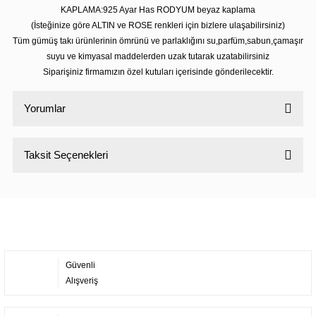
KAPLAMA:925 Ayar Has RODYUM beyaz kaplama
(İsteğinize göre ALTIN ve ROSE renkleri için bizlere ulaşabilirsiniz)
Tüm gümüş takı ürünlerinin ömrünü ve parlaklığını su,parfüm,sabun,çamaşır
suyu ve kimyasal maddelerden uzak tutarak uzatabilirsiniz
Siparişiniz firmamızın özel kutuları içerisinde gönderilecektir.
Yorumlar
Taksit Seçenekleri
Bu ürüne ilk yorumu siz yapın!
Yorum Yaz
Güvenli
Alışveriş