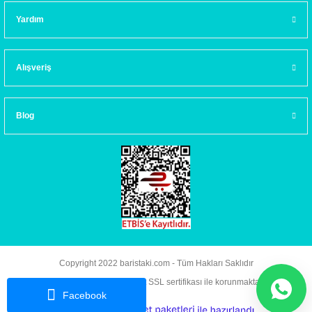
Yardım
Alışveriş
Blog
Copyright 2022 baristaki.com - Tüm Hakları Saklıdır
Kredi kartı bilgileriniz 256bit SSL sertifikası ile korunmaktadır.
Facebook
ideasoft
ile
e-