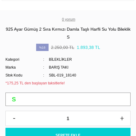
0 yorum
925 Ayar Gümüş 2 Sıra Kırmızı Damla Taşlı Harfli Su Yolu Bileklik
S
2.250,00 TL
1.893,38 TL
%16
Kategori
BİLEKLİKLER
Marka
BARIŞ TAKI
Stok Kodu
SBL-019_18140
*175,25 TL den başlayan taksitlerle!
SEPETE EKLE