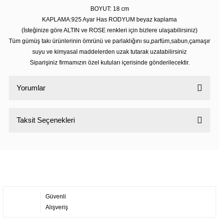
BOYUT: 18 cm
KAPLAMA:925 Ayar Has RODYUM beyaz kaplama
(İsteğinize göre ALTIN ve ROSE renkleri için bizlere ulaşabilirsiniz)
Tüm gümüş takı ürünlerinin ömrünü ve parlaklığını su,parfüm,sabun,çamaşır
suyu ve kimyasal maddelerden uzak tutarak uzatabilirsiniz
Siparişiniz firmamızın özel kutuları içerisinde gönderilecektir.
Yorumlar
Taksit Seçenekleri
Bu ürüne ilk yorumu siz yapın!
Yorum Yaz
Güvenli
Alışveriş