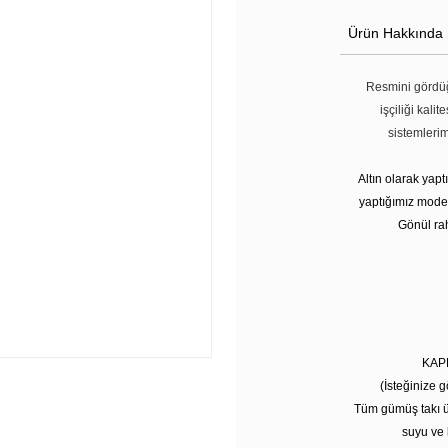
Ürün Hakkında
Resmini gördüğ
işçiliği kali
sistemleri
Altın olarak yap
yaptığımız modell
Gönül rah
KAP
(İsteğinize g
Tüm gümüş takı ü
suyu ve 