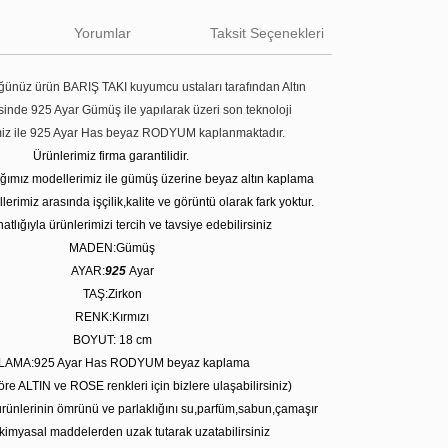
Yorumlar
Taksit Seçenekleri
ünüz ürün BARIŞ TAKI kuyumcu ustaları tarafından Altın
tesinde 925 Ayar Gümüş ile yapılarak üzeri son teknoloji
miz ile 925 Ayar Has beyaz RODYUM kaplanmaktadır.
Ürünlerimiz firma garantilidir.
tığımız modellerimiz ile gümüş üzerine beyaz altın kaplama
erimiz arasında işçilik,kalite ve görüntü olarak fark yoktur.
atlığıyla ürünlerimizi tercih ve tavsiye edebilirsiniz
MADEN:Gümüş
AYAR:
925
Ayar
TAŞ:Zirkon
RENK:Kırmızı
BOYUT: 18 cm
LAMA:925 Ayar Has RODYUM beyaz kaplama
öre ALTIN ve ROSE renkleri için bizlere ulaşabilirsiniz)
rünlerinin ömrünü ve parlaklığını su,parfüm,sabun,çamaşır
kimyasal maddelerden uzak tutarak uzatabilirsiniz