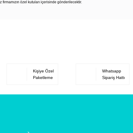
z firmamızın özel kutuları içerisinde gönderilecektir.
Bu ürüne ilk yorumu siz yapın!
Yorum Yaz
Kişiye Özel
Whatsapp
Paketleme
Sipariş Hattı