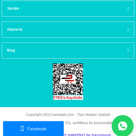
Yardım
Alışveriş
Blog
Copyright 2022 baristaki.com - Tüm Hakları Saklıdır
Kredi kartı bilgileriniz 256bit SSL sertifikası ile korunmaktadır.
Facebook
ideasoft
ile
e-