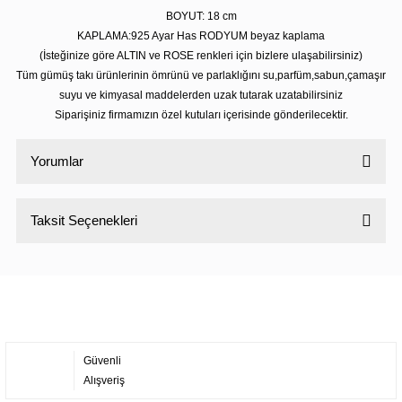
BOYUT: 18 cm
KAPLAMA:925 Ayar Has RODYUM beyaz kaplama
(İsteğinize göre ALTIN ve ROSE renkleri için bizlere ulaşabilirsiniz)
Tüm gümüş takı ürünlerinin ömrünü ve parlaklığını su,parfüm,sabun,çamaşır
suyu ve kimyasal maddelerden uzak tutarak uzatabilirsiniz
Siparişiniz firmamızın özel kutuları içerisinde gönderilecektir.
Yorumlar
Taksit Seçenekleri
Bu ürüne ilk yorumu siz yapın!
Yorum Yaz
Güvenli
Alışveriş