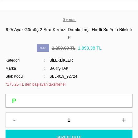
0 yorum
925 Ayar Gümüş 2 Sıra Kırmızı Damla Taşlı Harfli Su Yolu Bileklik
P
2.250,00 TL
1.893,38 TL
%16
Kategori
BİLEKLİKLER
Marka
BARIŞ TAKI
Stok Kodu
SBL-019_92724
*175,25 TL den başlayan taksitlerle!
SEPETE EKLE