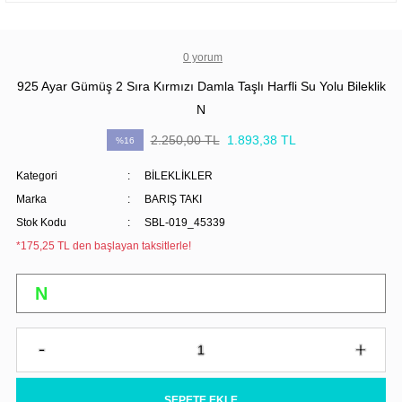
0 yorum
925 Ayar Gümüş 2 Sıra Kırmızı Damla Taşlı Harfli Su Yolu Bileklik
N
2.250,00 TL
1.893,38 TL
%16
Kategori
BİLEKLİKLER
Marka
BARIŞ TAKI
Stok Kodu
SBL-019_45339
*175,25 TL den başlayan taksitlerle!
SEPETE EKLE