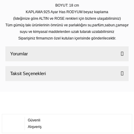
BOYUT: 18 cm
KAPLAMA:925 Ayar Has RODYUM beyaz kaplama
(İsteğinize göre ALTIN ve ROSE renkleri için bizlere ulaşabilirsiniz)
Tüm gümüş takı ürünlerinin ömrünü ve parlaklığını su,parfüm,sabun,çamaşır
suyu ve kimyasal maddelerden uzak tutarak uzatabilirsiniz
Siparişiniz firmamızın özel kutuları içerisinde gönderilecektir.
Yorumlar
Taksit Seçenekleri
Bu ürüne ilk yorumu siz yapın!
Yorum Yaz
Güvenli
Alışveriş