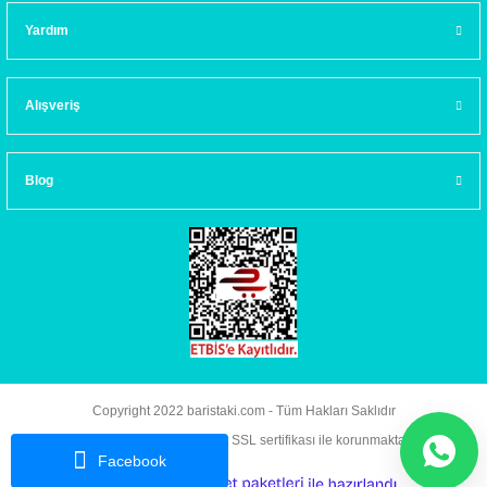
Yardım
Alışveriş
Blog
Copyright 2022 baristaki.com - Tüm Hakları Saklıdır
Kredi kartı bilgileriniz 256bit SSL sertifikası ile korunmaktadır.
Facebook
ideasoft
ile
e-