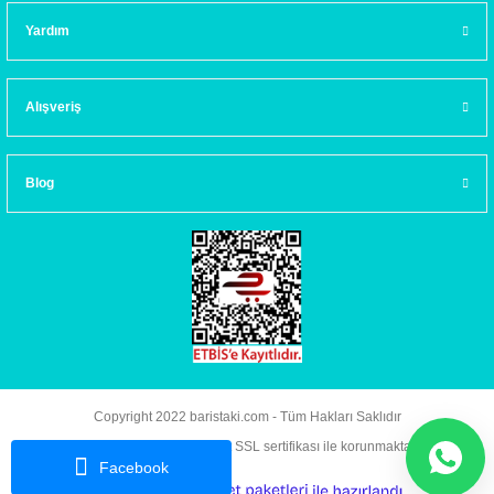
Yardım
Alışveriş
Blog
Copyright 2022 baristaki.com - Tüm Hakları Saklıdır
Kredi kartı bilgileriniz 256bit SSL sertifikası ile korunmaktadır.
Facebook
ideasoft
ile
e-