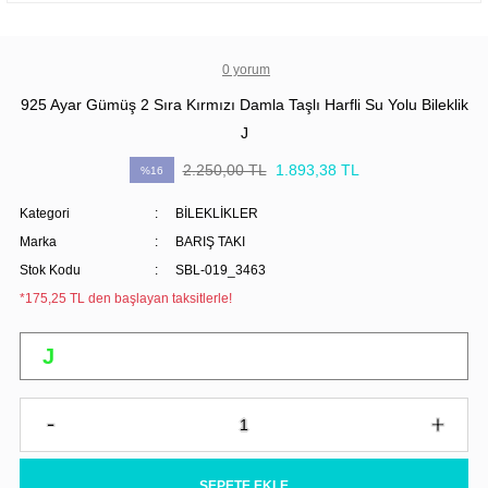
0 yorum
925 Ayar Gümüş 2 Sıra Kırmızı Damla Taşlı Harfli Su Yolu Bileklik
J
2.250,00 TL
1.893,38 TL
%16
Kategori
BİLEKLİKLER
Marka
BARIŞ TAKI
Stok Kodu
SBL-019_3463
*175,25 TL den başlayan taksitlerle!
SEPETE EKLE