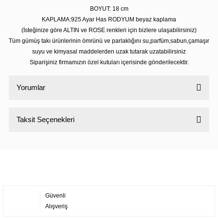
BOYUT: 18 cm
KAPLAMA:925 Ayar Has RODYUM beyaz kaplama
(İsteğinize göre ALTIN ve ROSE renkleri için bizlere ulaşabilirsiniz)
Tüm gümüş takı ürünlerinin ömrünü ve parlaklığını su,parfüm,sabun,çamaşır
suyu ve kimyasal maddelerden uzak tutarak uzatabilirsiniz
Siparişiniz firmamızın özel kutuları içerisinde gönderilecektir.
Yorumlar
Taksit Seçenekleri
Bu ürüne ilk yorumu siz yapın!
Yorum Yaz
Güvenli
Alışveriş