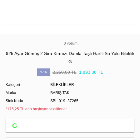
0 yorum
925 Ayar Gümüş 2 Sıra Kırmızı Damla Taşlı Harfli Su Yolu Bileklik
G
2.250,00 TL
1.893,38 TL
%16
Kategori
BİLEKLİKLER
Marka
BARIŞ TAKI
Stok Kodu
SBL-019_37265
*175,25 TL den başlayan taksitlerle!