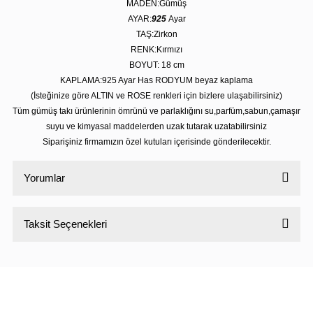
MADEN:Gümüş
AYAR:
925
Ayar
TAŞ:Zirkon
RENK:Kırmızı
BOYUT: 18 cm
KAPLAMA:925 Ayar Has RODYUM beyaz kaplama
(İsteğinize göre ALTIN ve ROSE renkleri için bizlere ulaşabilirsiniz)
Tüm gümüş takı ürünlerinin ömrünü ve parlaklığını su,parfüm,sabun,çamaşır
suyu ve kimyasal maddelerden uzak tutarak uzatabilirsiniz
Siparişiniz firmamızın özel kutuları içerisinde gönderilecektir.
Yorumlar
Taksit Seçenekleri
Bu ürüne ilk yorumu siz yapın!
Yorum Yaz