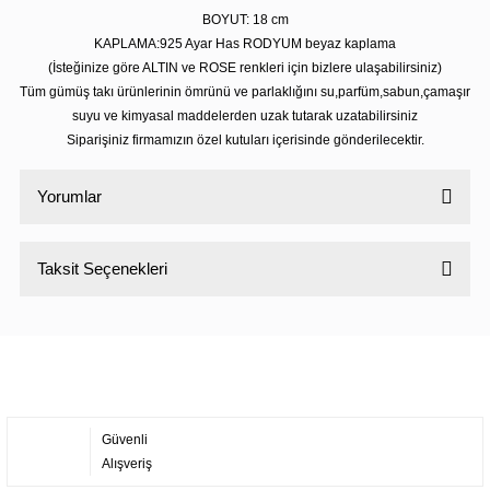
BOYUT: 18 cm
KAPLAMA:925 Ayar Has RODYUM beyaz kaplama
(İsteğinize göre ALTIN ve ROSE renkleri için bizlere ulaşabilirsiniz)
Tüm gümüş takı ürünlerinin ömrünü ve parlaklığını su,parfüm,sabun,çamaşır
suyu ve kimyasal maddelerden uzak tutarak uzatabilirsiniz
Siparişiniz firmamızın özel kutuları içerisinde gönderilecektir.
Yorumlar
Taksit Seçenekleri
Bu ürüne ilk yorumu siz yapın!
Yorum Yaz
Güvenli
Alışveriş