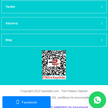
Yardım
Alışveriş
Blog
Copyright 2022 baristaki.com - Tüm Hakları Saklıdır
Kredi kartı bilgileriniz 256bit SSL sertifikası ile korunmaktadır.
Facebook
ideasoft
ile
e-