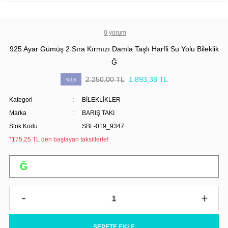
0 yorum
925 Ayar Gümüş 2 Sıra Kırmızı Damla Taşlı Harfli Su Yolu Bileklik
Ğ
2.250,00 TL
1.893,38 TL
%16
Kategori
BİLEKLİKLER
Marka
BARIŞ TAKI
Stok Kodu
SBL-019_9347
*175,25 TL den başlayan taksitlerle!
SEPETE EKLE