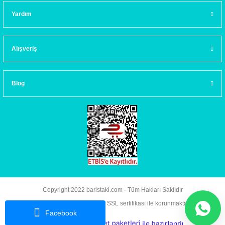
Yardım
Alışveriş
Blog
Copyright 2022 baristaki.com - Tüm Hakları Saklıdır
Kredi kartı bilgileriniz 256bit SSL sertifikası ile korunmaktadır.
Facebook
ideasoft
ile
e-