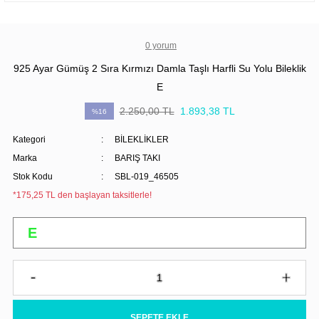
0 yorum
925 Ayar Gümüş 2 Sıra Kırmızı Damla Taşlı Harfli Su Yolu Bileklik
E
2.250,00 TL
1.893,38 TL
%16
Kategori
BİLEKLİKLER
Marka
BARIŞ TAKI
Stok Kodu
SBL-019_46505
*175,25 TL den başlayan taksitlerle!
SEPETE EKLE