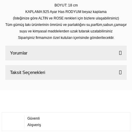
BOYUT: 18 cm
KAPLAMA:925 Ayar Has RODYUM beyaz kaplama
(İsteğinize göre ALTIN ve ROSE renkleri için bizlere ulaşabilirsiniz)
Tüm gümüş takı ürünlerinin ömrünü ve parlaklığını su,parfüm,sabun,çamaşır
suyu ve kimyasal maddelerden uzak tutarak uzatabilirsiniz
Siparişiniz firmamızın özel kutuları içerisinde gönderilecektir.
Yorumlar
Taksit Seçenekleri
Bu ürüne ilk yorumu siz yapın!
Yorum Yaz
Güvenli
Alışveriş