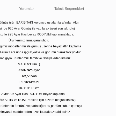
Yorumlar
Taksit Seçenekleri
ünüz ürün BARIŞ TAKI kuyumcu ustaları tarafından Altın
tesinde 925 Ayar Gümüş ile yapılarak üzeri son teknoloji
miz ile 925 Ayar Has beyaz RODYUM kaplanmaktadır.
Ürünlerimiz firma garantilidir.
tığımız modellerimiz ile gümüş üzerine beyaz altın kaplama
erimiz arasında işçilik,kalite ve görüntü olarak fark yoktur.
atlığıyla ürünlerimizi tercih ve tavsiye edebilirsiniz
MADEN:Gümüş
AYAR:
925
Ayar
TAŞ:Zirkon
RENK:Kırmızı
BOYUT: 18 cm
LAMA:925 Ayar Has RODYUM beyaz kaplama
öre ALTIN ve ROSE renkleri için bizlere ulaşabilirsiniz)
rünlerinin ömrünü ve parlaklığını su,parfüm,sabun,çamaşır
kimyasal maddelerden uzak tutarak uzatabilirsiniz