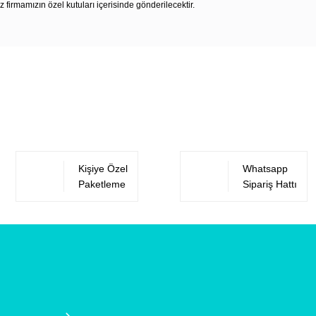
z firmamızın özel kutuları içerisinde gönderilecektir.
Bu ürüne ilk yorumu siz yapın!
Yorum Yaz
Kişiye Özel
Whatsapp
Paketleme
Sipariş Hattı