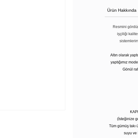
Ürün Hakkında
Resmini gördüğ
işçiliği kali
sistemleri
Altın olarak yap
yaptığımız modell
Gönül rah
KAP
(İsteğinize g
Tüm gümüş takı ü
suyu ve 