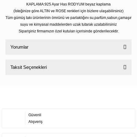
KAPLAMA:925 Ayar Has RODYUM beyaz kaplama
(İsteğinize göre ALTIN ve ROSE renkleri için bizlere ulaşabilirsiniz)
Tüm gümüş takı ürünlerinin ömrünü ve parlaklığını su,parfüm,sabun,çamaşır
suyu ve kimyasal maddelerden uzak tutarak uzatabilirsiniz
Siparişiniz firmamızın özel kutuları içerisinde gönderilecektir.
Yorumlar
Taksit Seçenekleri
Bu ürüne ilk yorumu siz yapın!
Yorum Yaz
Güvenli
Alışveriş