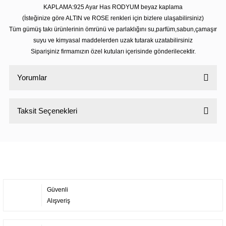
KAPLAMA:925 Ayar Has RODYUM beyaz kaplama
(İsteğinize göre ALTIN ve ROSE renkleri için bizlere ulaşabilirsiniz)
Tüm gümüş takı ürünlerinin ömrünü ve parlaklığını su,parfüm,sabun,çamaşır
suyu ve kimyasal maddelerden uzak tutarak uzatabilirsiniz
Siparişiniz firmamızın özel kutuları içerisinde gönderilecektir.
Yorumlar
Taksit Seçenekleri
Bu ürüne ilk yorumu siz yapın!
Yorum Yaz
Güvenli
Alışveriş