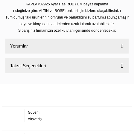
KAPLAMA:925 Ayar Has RODYUM beyaz kaplama
(İsteğinize göre ALTIN ve ROSE renkleri için bizlere ulaşabilirsiniz)
Tüm gümüş takı ürünlerinin ömrünü ve parlaklığını su,parfüm,sabun,çamaşır
suyu ve kimyasal maddelerden uzak tutarak uzatabilirsiniz
Siparişiniz firmamızın özel kutuları içerisinde gönderilecektir.
Yorumlar
Taksit Seçenekleri
Bu ürüne ilk yorumu siz yapın!
Yorum Yaz
Güvenli
Alışveriş