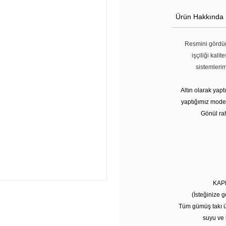
Ürün Hakkında
Resmini gördüğ
işçiliği kali
sistemleri
Altın olarak yap
yaptığımız modell
Gönül rah
KAP
(İsteğinize g
Tüm gümüş takı ü
suyu ve 