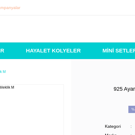
mpanyalar
ER
HAYALET KOLYELER
MİNİ SETLE
ik M
925 Ayar
%
Kategori