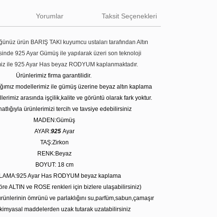
Yorumlar
Taksit Seçenekleri
ünüz ürün BARIŞ TAKI kuyumcu ustaları tarafından Altın
tesinde 925 Ayar Gümüş ile yapılarak üzeri son teknoloji
miz ile 925 Ayar Has beyaz RODYUM kaplanmaktadır.
Ürünlerimiz firma garantilidir.
tığımız modellerimiz ile gümüş üzerine beyaz altın kaplama
erimiz arasında işçilik,kalite ve görüntü olarak fark yoktur.
atlığıyla ürünlerimizi tercih ve tavsiye edebilirsiniz
MADEN:Gümüş
AYAR:
925
Ayar
TAŞ:Zirkon
RENK:Beyaz
BOYUT: 18
cm
LAMA:925 Ayar Has RODYUM beyaz kaplama
öre ALTIN ve ROSE renkleri için bizlere ulaşabilirsiniz)
rünlerinin ömrünü ve parlaklığını su,parfüm,sabun,çamaşır
kimyasal maddelerden uzak tutarak uzatabilirsiniz