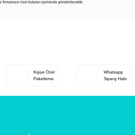
z firmamızın özel kutuları içerisinde gönderilecektir.
Bu ürüne ilk yorumu siz yapın!
Yorum Yaz
Kişiye Özel
Whatsapp
Paketleme
Sipariş Hattı