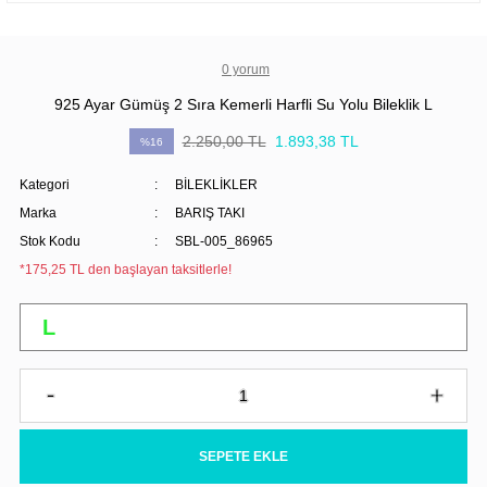
0 yorum
925 Ayar Gümüş 2 Sıra Kemerli Harfli Su Yolu Bileklik L
2.250,00 TL
1.893,38 TL
%16
Kategori
BİLEKLİKLER
Marka
BARIŞ TAKI
Stok Kodu
SBL-005_86965
*175,25 TL den başlayan taksitlerle!
SEPETE EKLE