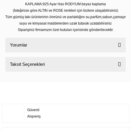
KAPLAMA:925 Ayar Has RODYUM beyaz kaplama
(İsteğinize göre ALTIN ve ROSE renkleri için bizlere ulaşabilirsiniz)
Tüm gümüş takı ürünlerinin ömrünü ve parlaklığını su,parfüm,sabun,çamaşır
suyu ve kimyasal maddelerden uzak tutarak uzatabilirsiniz
Siparişiniz firmamızın özel kutuları içerisinde gönderilecektir.
Yorumlar
Taksit Seçenekleri
Bu ürüne ilk yorumu siz yapın!
Yorum Yaz
Güvenli
Alışveriş