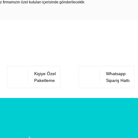
z firmamızın özel kutuları içerisinde gönderilecektir.
Bu ürüne ilk yorumu siz yapın!
Yorum Yaz
Kişiye Özel
Whatsapp
Paketleme
Sipariş Hattı