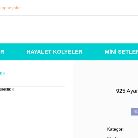
mpanyalar
ER
HAYALET KOLYELER
MİNİ SETLE
ik K
925 Ayar
%
Kategori