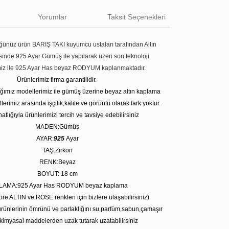
Yorumlar
Taksit Seçenekleri
ünüz ürün BARIŞ TAKI kuyumcu ustaları tarafından Altın
tesinde 925 Ayar Gümüş ile yapılarak üzeri son teknoloji
miz ile 925 Ayar Has beyaz RODYUM kaplanmaktadır.
Ürünlerimiz firma garantilidir.
tığımız modellerimiz ile gümüş üzerine beyaz altın kaplama
erimiz arasında işçilik,kalite ve görüntü olarak fark yoktur.
atlığıyla ürünlerimizi tercih ve tavsiye edebilirsiniz
MADEN:Gümüş
AYAR:
925
Ayar
TAŞ:Zirkon
RENK:Beyaz
BOYUT: 18
cm
LAMA:925 Ayar Has RODYUM beyaz kaplama
öre ALTIN ve ROSE renkleri için bizlere ulaşabilirsiniz)
rünlerinin ömrünü ve parlaklığını su,parfüm,sabun,çamaşır
kimyasal maddelerden uzak tutarak uzatabilirsiniz