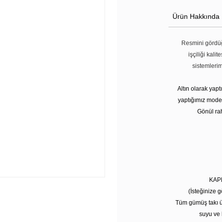
Ürün Hakkında
Resmini gördüğ
işçiliği kali
sistemleri
Altın olarak yap
yaptığımız modell
Gönül rah
KAP
(İsteğinize g
Tüm gümüş takı ü
suyu ve 