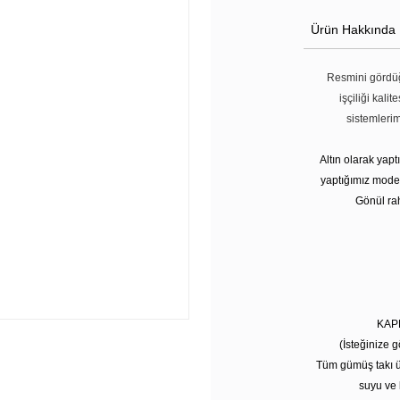
Ürün Hakkında
Resmini gördüğ
işçiliği kali
sistemleri
Altın olarak yap
yaptığımız modell
Gönül rah
KAP
(İsteğinize g
Tüm gümüş takı ü
suyu ve 