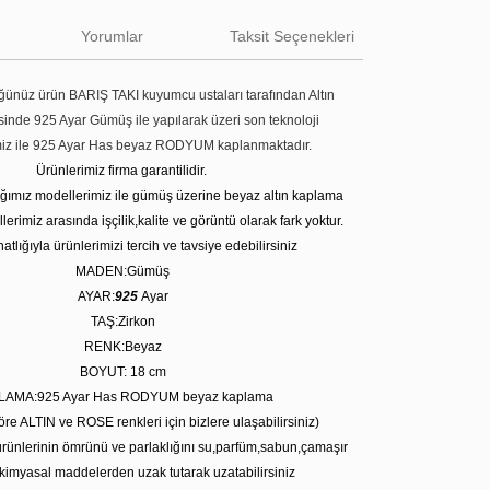
Yorumlar
Taksit Seçenekleri
ünüz ürün BARIŞ TAKI kuyumcu ustaları tarafından Altın
tesinde 925 Ayar Gümüş ile yapılarak üzeri son teknoloji
miz ile 925 Ayar Has beyaz RODYUM kaplanmaktadır.
Ürünlerimiz firma garantilidir.
tığımız modellerimiz ile gümüş üzerine beyaz altın kaplama
erimiz arasında işçilik,kalite ve görüntü olarak fark yoktur.
atlığıyla ürünlerimizi tercih ve tavsiye edebilirsiniz
MADEN:Gümüş
AYAR:
925
Ayar
TAŞ:Zirkon
RENK:Beyaz
BOYUT: 18
cm
LAMA:925 Ayar Has RODYUM beyaz kaplama
öre ALTIN ve ROSE renkleri için bizlere ulaşabilirsiniz)
rünlerinin ömrünü ve parlaklığını su,parfüm,sabun,çamaşır
kimyasal maddelerden uzak tutarak uzatabilirsiniz