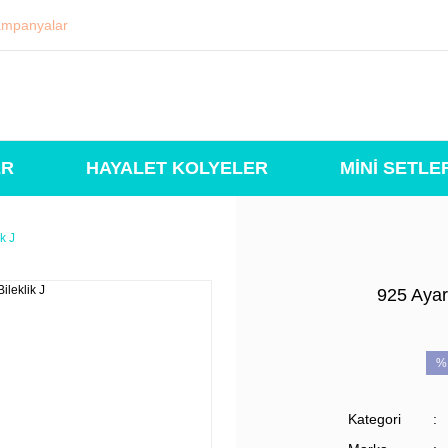
mpanyalar
ER
HAYALET KOLYELER
MİNİ SETLE
k J
925 Ayar
%
Kategori