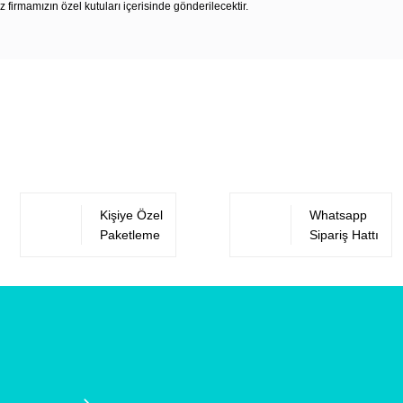
z firmamızın özel kutuları içerisinde gönderilecektir.
Bu ürüne ilk yorumu siz yapın!
Yorum Yaz
Kişiye Özel
Whatsapp
Paketleme
Sipariş Hattı