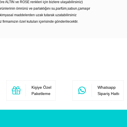
öre ALTIN ve ROSE renkleri için bizlere ulaşabilirsiniz)
rünlerinin ömrünü ve parlaklığını su,parfüm,sabun,çamaşır
kimyasal maddelerden uzak tutarak uzatabilirsiniz
z firmamızın özel kutuları içerisinde gönderilecektir.
Bu ürüne ilk yorumu siz yapın!
Yorum Yaz
Kişiye Özel
Whatsapp
Paketleme
Sipariş Hattı