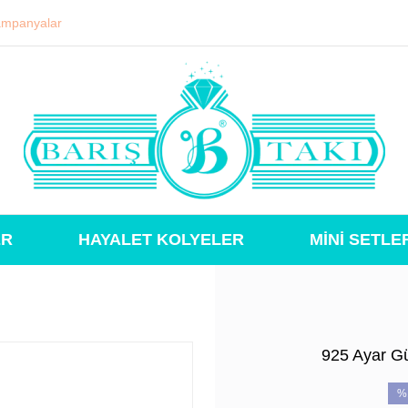
mpanyalar
ER
HAYALET KOLYELER
MİNİ SETLE
925 Ayar Gü
%