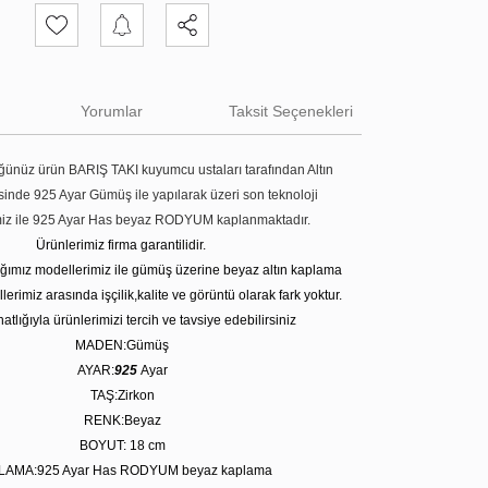
Yorumlar
Taksit Seçenekleri
ünüz ürün BARIŞ TAKI kuyumcu ustaları tarafından Altın
tesinde 925 Ayar Gümüş ile yapılarak üzeri son teknoloji
miz ile 925 Ayar Has beyaz RODYUM kaplanmaktadır.
Ürünlerimiz firma garantilidir.
tığımız modellerimiz ile gümüş üzerine beyaz altın kaplama
erimiz arasında işçilik,kalite ve görüntü olarak fark yoktur.
atlığıyla ürünlerimizi tercih ve tavsiye edebilirsiniz
MADEN:Gümüş
AYAR:
925
Ayar
TAŞ:Zirkon
RENK:Beyaz
BOYUT: 18
cm
LAMA:925 Ayar Has RODYUM beyaz kaplama