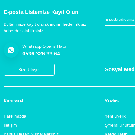
E-posta Listemize Kayıt Olun
Bültenimize kayıt olarak indirimlerden ilk siz
haberdar olabilirsiniz.
Whatsapp Sipariş Hattı
0536 326 33 64
Sosyal Med
Bize Ulaşın
Kurumsal
Yardım
Hakkımızda
Yeni Üyelik
İletişim
Şifremi Unuttu
Banka Hesap Numaralarımız
Kargo Takibi