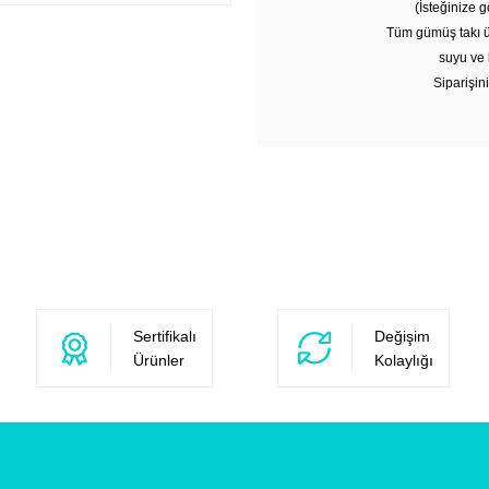
(İsteğinize g
Tüm gümüş takı ü
suyu ve 
Siparişini
Sertifikalı
Değişim
Ürünler
Kolaylığı