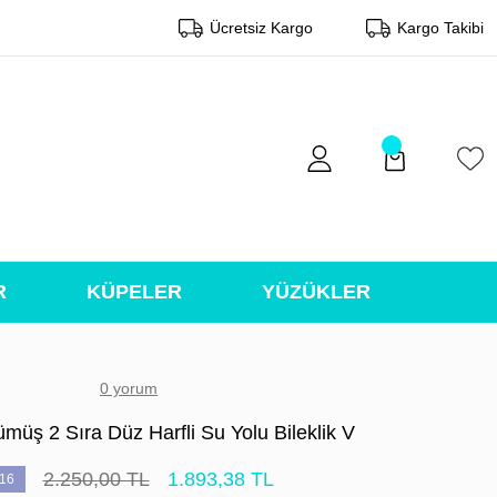
Ücretsiz Kargo
Kargo Takibi
R
KÜPELER
YÜZÜKLER
0 yorum
müş 2 Sıra Düz Harfli Su Yolu Bileklik V
2.250,00 TL
1.893,38 TL
16